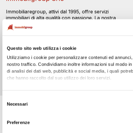
Immobiliaregroup, attivi dal 1995, offre servizi
immobiliari di alta qualità con passione. La nostra
esperienza garantisce professionalità e soluzioni su
misura per ogni esigenza.
Contatti
Corso Magenta, 74 - 20025 - Legnano (MI)
0331 594630
393 8229298
0331 598322
Copyright © 2026 Immobilgroup Srls - Corso Magenta, 74 - 20025 -
Legnano (MI) - P.IVA/C.F. 10182200963 |
Cookie Policy
|
Privacy
Policy
Made with
by
NetCreativity