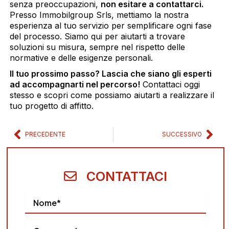
senza preoccupazioni,
non esitare a contattarci.
Preferenze
Presso Immobilgroup Srls, mettiamo la nostra
esperienza al tuo servizio per semplificare ogni fase
del processo. Siamo qui per aiutarti a trovare
Statistiche
soluzioni su misura, sempre nel rispetto delle
normative e delle esigenze personali.
Marketing
Il tuo prossimo passo? Lascia che siano gli esperti
ad accompagnarti nel percorso!
Contattaci oggi
stesso e scopri come possiamo aiutarti a realizzare il
tuo progetto di affitto.
Mostra dettagli
Precedente
Suc
PRECEDENTE
SUCCESSIVO
Accetta tutti
Accetta selezionati
CONTATTACI
Rifiuta