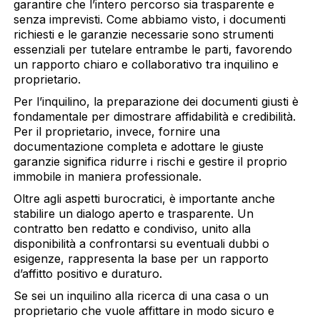
garantire che l’intero percorso sia trasparente e
senza imprevisti. Come abbiamo visto, i documenti
richiesti e le garanzie necessarie sono strumenti
essenziali per tutelare entrambe le parti, favorendo
un rapporto chiaro e collaborativo tra inquilino e
proprietario.
Questo sito web utilizza i cookie
Per l’inquilino, la preparazione dei documenti giusti è
Utilizziamo i cookie per personalizzare contenuti ed
fondamentale per dimostrare affidabilità e credibilità.
annunci, per fornire funzionalità dei social media e per
Per il proprietario, invece, fornire una
analizzare il nostro traffico. Condividiamo inoltre
documentazione completa e adottare le giuste
informazioni sul modo in cui utilizza il nostro sito con i
garanzie significa ridurre i rischi e gestire il proprio
nostri partner che si occupano di analisi dei dati web,
immobile in maniera professionale.
pubblicità e social media, i quali potrebbero combinarle
Oltre agli aspetti burocratici, è importante anche
con altre informazioni che ha fornito loro o che hanno
stabilire un dialogo aperto e trasparente. Un
raccolto dal suo utilizzo dei loro servizi.
contratto ben redatto e condiviso, unito alla
disponibilità a confrontarsi su eventuali dubbi o
esigenze, rappresenta la base per un rapporto
Selezione
d’affitto positivo e duraturo.
Necessari
del
Se sei un inquilino alla ricerca di una casa o un
consenso
proprietario che vuole affittare in modo sicuro e