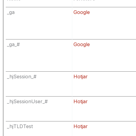
_ga
Google
_ga_#
Google
_hjSession_#
Hotjar
_hjSessionUser_#
Hotjar
_hjTLDTest
Hotjar