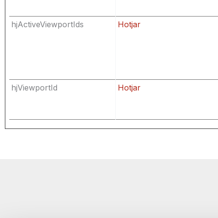
hjActiveViewportIds
Hotjar
hjViewportId
Hotjar