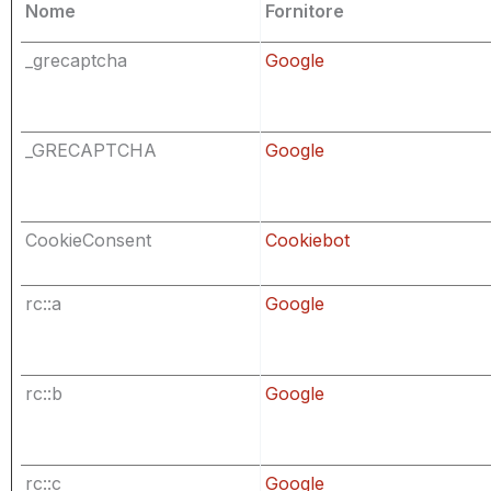
Nome
Fornitore
_grecaptcha
Google
_GRECAPTCHA
Google
CookieConsent
Cookiebot
rc::a
Google
rc::b
Google
rc::c
Google