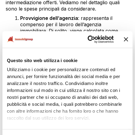
intermediazione offerti. Vediamo nel dettaglio quali
sono le spese principali da considerare.
Provvigione dell’agenzia
: rappresenta il
compenso per il lavoro dell’agenzia
immobiliare. Di solito, viene calcolata come
una
percentuale del canone annuo di affitto
,
che varia generalmente tra il
10% e il 15%
.
Questo valore può dipendere da fattori come:
Questo sito web utilizza i cookie
La
città
e il mercato immobiliare locale
La
durata e tipologia del contratto
Utilizziamo i cookie per personalizzare contenuti ed
annunci, per fornire funzionalità dei social media e per
In molti casi, la provvigione viene
suddivisa
analizzare il nostro traffico. Condividiamo inoltre
equamente
tra il locatore (proprietario) e l’inquilino,
informazioni sul modo in cui utilizza il nostro sito con i
ma può variare in base agli accordi presi con
nostri partner che si occupano di analisi dei dati web,
l’agenzia.
pubblicità e social media, i quali potrebbero combinarle
Spese aggiuntive
: oltre alla provvigione,
con altre informazioni che ha fornito loro o che hanno
potrebbero esserci
costi extra
legati a
raccolto dal suo utilizzo dei loro servizi.
specifici servizi offerti dall’agenzia: