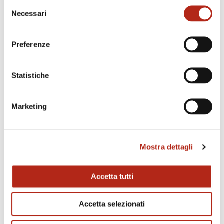
Selezione
Gestione documentale
: riguarda la
redazione
Necessari
del contratto
e l’assistenza nella registrazione
del
presso l’Agenzia delle Entrate.
consenso
Servizi accessori
: alcune agenzie offrono
Preferenze
consulenza sulla gestione della proprietà,
come risoluzione di problematiche tecniche o
amministrative.
Statistiche
Costi per documentazione obbligatoria
: in
fase di affitto, ci sono ulteriori spese
Marketing
obbligatorie che possono incidere sul budget
complessivo:
Certificazione energetica (APE)
, necessaria
Mostra dettagli
per affittare l’immobile.
Visure catastali
e altri documenti richiesti per
la regolarità del contratto.
Accetta tutti
Servizio di gestione della proprietà
: se
Accetta selezionati
l’agenzia immobiliare offre un
servizio di
gestione dell’immobile
(ad esempio,