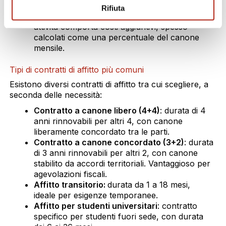
manutenzione, gestione delle spese
Rifiuta
condominiali o rapporti con l’inquilino), questa
attività comporta costi aggiuntivi, spesso
calcolati come una percentuale del canone
mensile.
Tipi di contratti di affitto più comuni
Esistono diversi contratti di affitto tra cui scegliere, a
seconda delle necessità:
Contratto a canone libero (4+4)
: durata di 4
anni rinnovabili per altri 4, con canone
liberamente concordato tra le parti.
Contratto a canone concordato (3+2)
: durata
di 3 anni rinnovabili per altri 2, con canone
stabilito da accordi territoriali. Vantaggioso per
agevolazioni fiscali.
Affitto transitorio:
durata da 1 a 18 mesi,
ideale per esigenze temporanee.
Affitto per studenti universitari
: contratto
specifico per studenti fuori sede, con durata